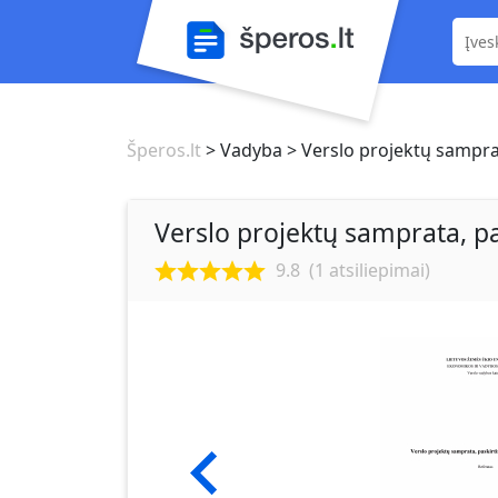
Šperos.lt
> Vadyba
> Verslo projektų samprata
Verslo projektų samprata, pas
9.8
(
1
atsiliepimai)