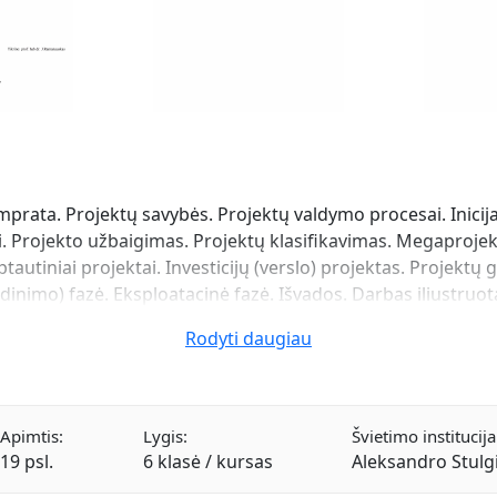
amprata. Projektų savybės. Projektų valdymo procesai. Inici
. Projekto užbaigimas. Projektų klasifikavimas. Megaprojekt
tautiniai projektai. Investicijų (verslo) projektas. Projektų 
ndinimo) fazė. Eksploatacinė fazė. Išvados. Darbas iliustruota
Rodyti daugiau
Apimtis:
Lygis:
Švietimo institucija
19 psl.
6 klasė / kursas
Aleksandro Stulgi