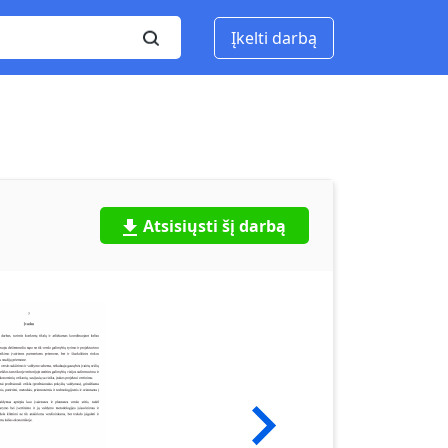
Įkelti darbą
Atsisiųsti šį darbą