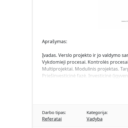
Aprašymas:
Įvadas. Verslo projekto ir jo valdymo s
Vykdomieji procesai. Kontrolės procesai
Multiprojektai. Modulinis projektas. Tarp
Priešinvesticinė fazė. Investicinė (įgyve
Darbo tipas:
Kategorija:
Referatai
Vadyba