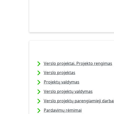
Verslo projektai. Projekto rengimas
Verslo projektas
Projektų valdymas
Verslo projektų valdymas
Verslo projektų parengiamieji darba
Pardavimų rėmimai