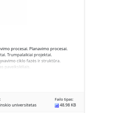
javimo procesai. Planavimo procesai.
ai. Trumpalaikiai projektai.
gyvavimo ciklo fazės ir struktūra.
s paveikslėliais.
:
Failo tipas:
nskio universitetas
48.98 KB